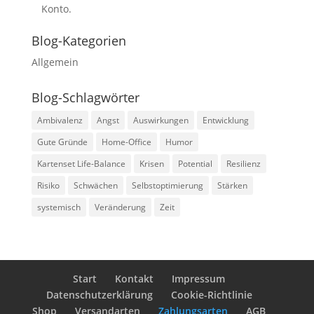
Konto.
Blog-Kategorien
Allgemein
Blog-Schlagwörter
Ambivalenz
Angst
Auswirkungen
Entwicklung
Gute Gründe
Home-Office
Humor
Kartenset Life-Balance
Krisen
Potential
Resilienz
Risiko
Schwächen
Selbstoptimierung
Stärken
systemisch
Veränderung
Zeit
Start
Kontakt
Impressum
Datenschutzerklärung
Cookie-Richtlinie
Shop
Versandarten
Zahlungsarten
AGB